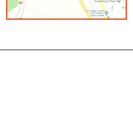
ΕΠΙΚΟΙΝΩΝΙΑ
ΕΚΘΕΣΗ:
Μεσογείων 550 Σταυρός Αγ. Παρασκευής
Τηλ:
210 6394453
Email:
info@sofianopouloi.gr