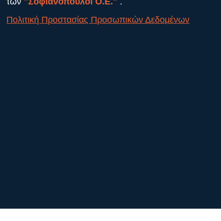
των
"Σοφιανόπουλοι Ο.Ε."
.
Πολιτική Προστασίας Προσωπικών Δεδομένων